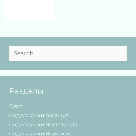
S
e
a
r
c
h
Разделы
f
o
Блог
r
Содержанки Барнаул
:
Содержанки Волгограда
Содержанки Воронеж