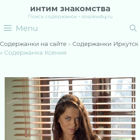
Skip
интим знакомства
to
Поиск содержанок – sosokwduj.ru
content
Menu
Содержанки на сайте
»
Содержанки Иркутск
»
Содержанка Ксения