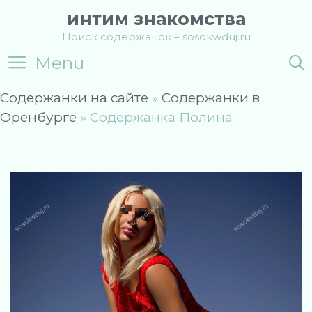
Skip
интим знакомства
to
Поиск содержанок – sosokwduj.ru
content
Menu
Содержанки на сайте
»
Содержанки в
Оренбурге
»
Содержанка Полина