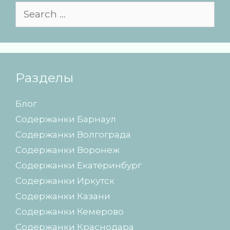
S
e
a
r
c
h
Разделы
f
o
Блог
r
Содержанки Барнаул
:
Содержанки Волгограда
Содержанки Воронеж
Содержанки Екатеринбург
Содержанки Иркутск
Содержанки Казани
Содержанки Кемерово
Содержанки Краснодара